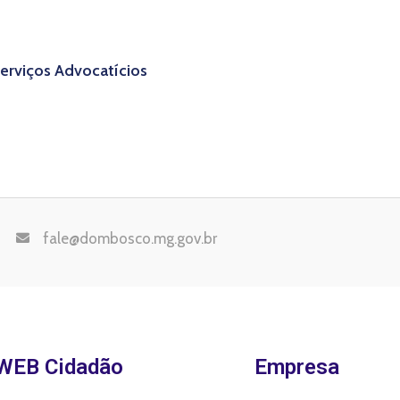
erviços Advocatícios
fale@dombosco.mg.gov.br
WEB Cidadão
Empresa