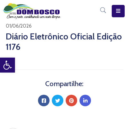
Início
01/06/2026
Diário Eletrônico Oficial Edição
O
1176
Município
Open toolbar
Estrutura
Diário
Eletrônico
Compartilhe:
Transparência
Pública