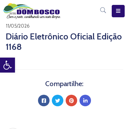
Início
11/05/2026
Diário Eletrônico Oficial Edição
O
1168
Município
Open toolbar
Estrutura
Diário
Eletrônico
Compartilhe:
Transparência
Pública