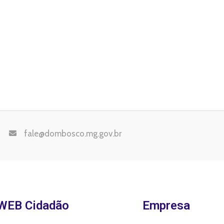
fale@dombosco.mg.gov.br
WEB Cidadão
Empresa