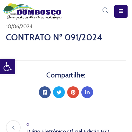
Início
10/06/2024
CONTRATO Nº 091/2024
O
Município
Open toolbar
Estrutura
Diário
Compartilhe:
Eletrônico
Transparência
Pública
«
Diário Eletrônico Oficial Edição 877