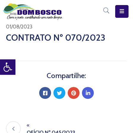
Início
01/08/2023
CONTRATO Nº 070/2023
O
Município
Open toolbar
Estrutura
Diário
Compartilhe:
Eletrônico
Transparência
Pública
«
OFÍCIO Nº 045/2023