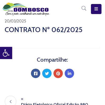
Início
20/03/2025
CONTRATO Nº 062/2025
O
Município
Open toolbar
Estrutura
Diário
Compartilhe:
Eletrônico
Transparência
Pública
«
Diário Eletrônico Oficial Edição 980