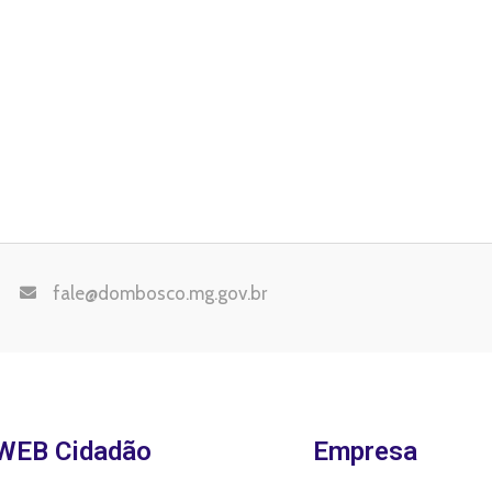
fale@dombosco.mg.gov.br
WEB Cidadão
Empresa