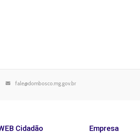
fale@dombosco.mg.gov.br
WEB Cidadão
Empresa