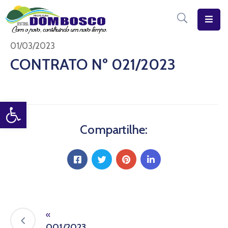
Início
01/03/2023
CONTRATO Nº 021/2023
O
Município
Open toolbar
Estrutura
Diário
Compartilhe:
Eletrônico
Transparência
Pública
«
001/2023