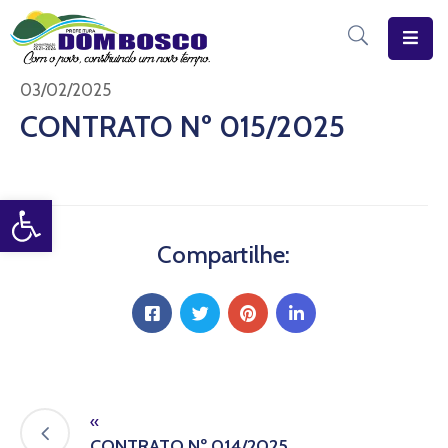
Início
03/02/2025
CONTRATO Nº 015/2025
O
Município
Open toolbar
Estrutura
Diário
Compartilhe:
Eletrônico
Transparência
Pública
«
CONTRATO Nº 014/2025