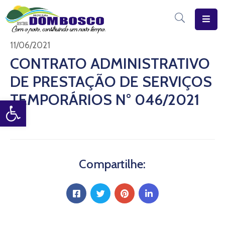
Início
11/06/2021
CONTRATO ADMINISTRATIVO
O
DE PRESTAÇÃO DE SERVIÇOS
Município
TEMPORÁRIOS N° 046/2021
Open toolbar
Estrutura
Diário
Eletrônico
Transparência
Compartilhe:
Pública