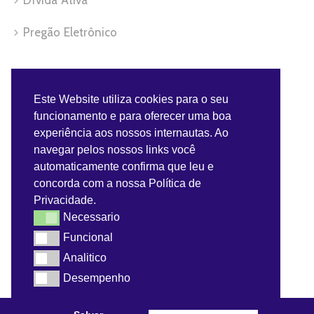
Dívida Ativa
Pregão Eletrônico
Servidor
Este Website utiliza cookies para o seu
funcionamento e para oferecer uma boa
Benefícios do Servidor
experiência aos nossos internautas. Ao
navegar pelos nossos links você
Contra-Cheque
automaticamente confirma que leu e
concorda com a nossa Política de
Convênios do Servidor
Privacidade.
Necessario
Necessario
Webmail
Funcional
Funcional
Analitico
Analitico
Desempenho
Desempenho