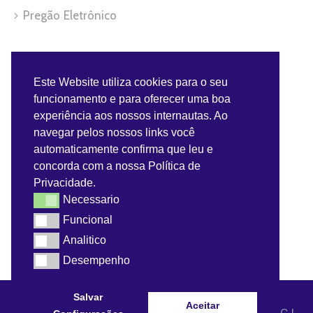
Pregão Eletrônico
Servidor
Este Website utiliza cookies para o seu
funcionamento e para oferecer uma boa
Benefícios do Servidor
experiência aos nossos internautas. Ao
navegar pelos nossos links você
Contra-Cheque
automaticamente confirma que leu e
concorda com a nossa Política de
Convênios do Servidor
Privacidade.
Necessario
Necessario
Webmail
Funcional
Funcional
Analitico
Analitico
Desempenho
Desempenho
Salvar
Aceitar