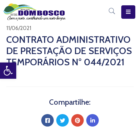
Início
11/06/2021
CONTRATO ADMINISTRATIVO
O
DE PRESTAÇÃO DE SERVIÇOS
Município
TEMPORÁRIOS N° 044/2021
Open toolbar
Estrutura
Diário
Eletrônico
Transparência
Compartilhe:
Pública