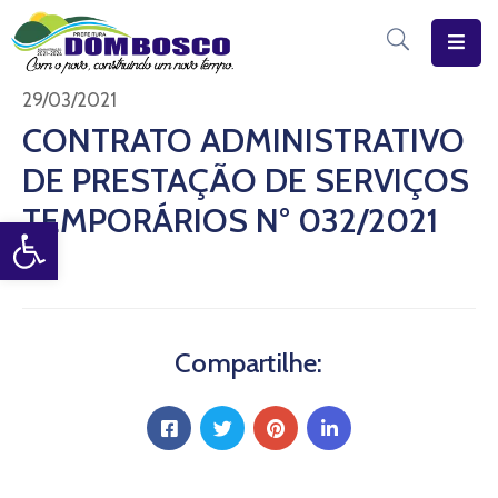
Início
29/03/2021
CONTRATO ADMINISTRATIVO
O
DE PRESTAÇÃO DE SERVIÇOS
Município
TEMPORÁRIOS N° 032/2021
Open toolbar
Estrutura
Diário
Eletrônico
Transparência
Compartilhe:
Pública