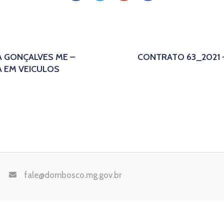
A GONÇALVES ME –
CONTRATO 63_2021 
 EM VEICULOS
fale@dombosco.mg.gov.br