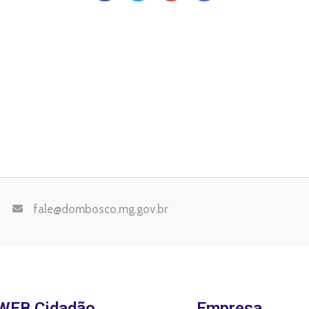
fale@dombosco.mg.gov.br
WEB Cidadão
Empresa