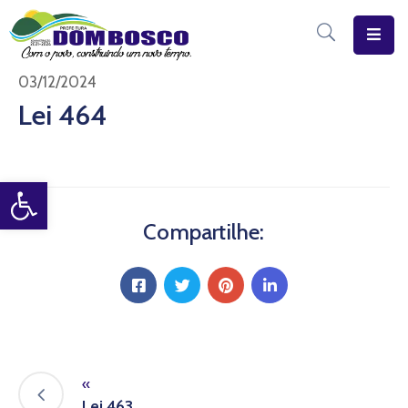
Início
03/12/2024
Lei 464
O
Município
Open toolbar
Estrutura
Diário
Compartilhe:
Eletrônico
Transparência
Pública
«
Lei 463