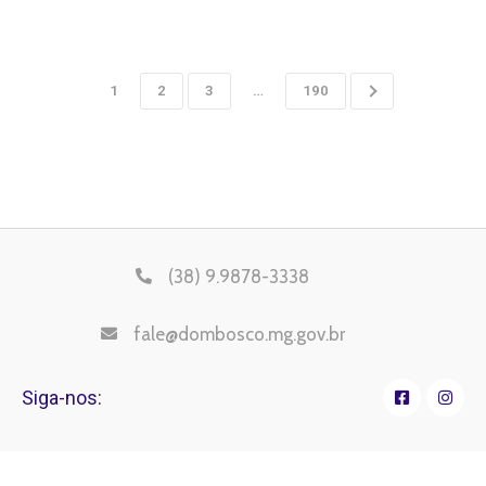
1
2
3
…
190
(38) 9.9878-3338
fale@dombosco.mg.gov.br
Siga-nos: