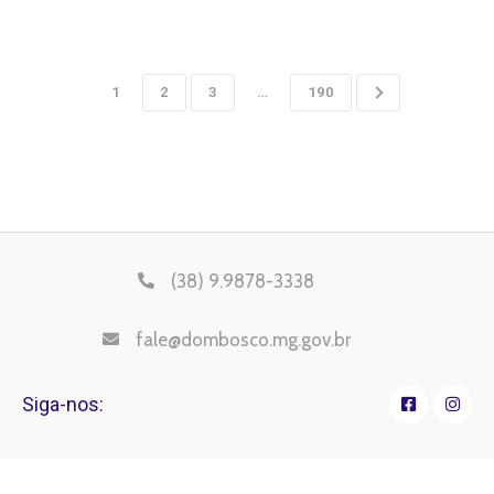
1
2
3
…
190
(38) 9.9878-3338
fale@dombosco.mg.gov.br
Siga-nos: