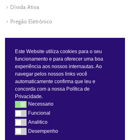
Dívida Ativa
Pregão Eletrônico
Servidor
Este Website utiliza cookies para o seu
funcionamento e para oferecer uma boa
Benefícios do Servidor
experiência aos nossos internautas. Ao
navegar pelos nossos links você
Contra-Cheque
automaticamente confirma que leu e
concorda com a nossa Política de
Convênios do Servidor
Privacidade.
Necessario
Necessario
Webmail
Funcional
Funcional
Analitico
Analitico
Desempenho
Desempenho